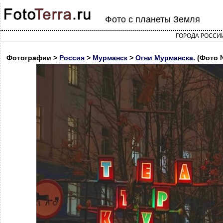
Фото с планеты Земля
ГОРОДА РОССИ
Фотографии >
Россия
>
Мурманск
>
Огни Мурманска.
(Фото 