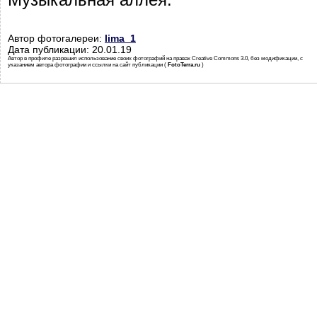
Автор фотогалереи:
lima_1
Дата публикации: 20.01.19
Автор в профиле разрешил использование своих фотографий на правах Creative Commons 3.0, без модификации, с
указанием автора фотографии и ссылки на сайт публикации (
FotoTerra.ru
)