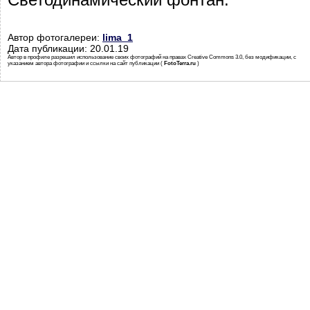
Автор фотогалереи:
lima_1
Дата публикации: 20.01.19
Автор в профиле разрешил использование своих фотографий на правах Creative Commons 3.0, без модификации, с
указанием автора фотографии и ссылки на сайт публикации (
FotoTerra.ru
)