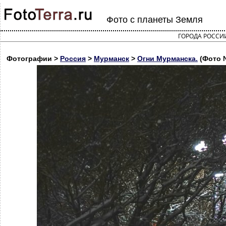
Фото с планеты Земля
ГОРОДА РОССИ
Фотографии >
Россия
>
Мурманск
>
Огни Мурманска.
(Фото 