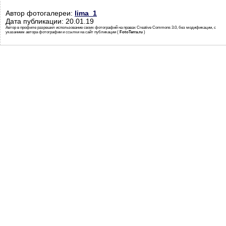
Автор фотогалереи:
lima_1
Дата публикации: 20.01.19
Автор в профиле разрешил использование своих фотографий на правах Creative Commons 3.0, без модификации, с
указанием автора фотографии и ссылки на сайт публикации (
FotoTerra.ru
)