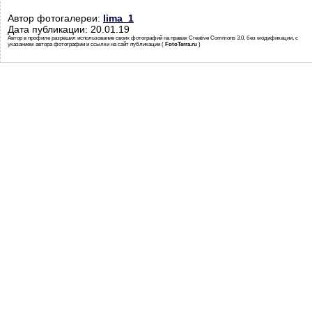
Автор фотогалереи:
lima_1
Дата публикации: 20.01.19
Автор в профиле разрешил использование своих фотографий на правах Creative Commons 3.0, без модификации, с
указанием автора фотографии и ссылки на сайт публикации (
FotoTerra.ru
)