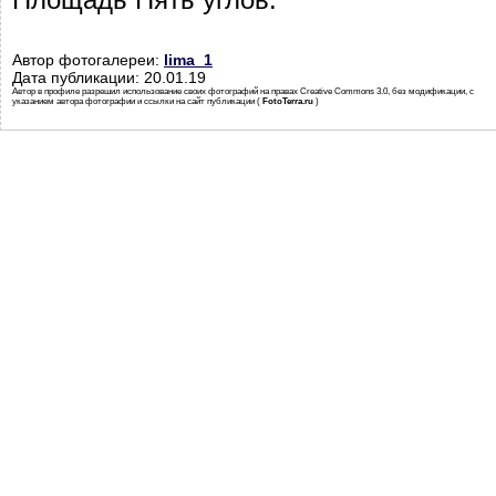
Автор фотогалереи:
lima_1
Дата публикации: 20.01.19
Автор в профиле разрешил использование своих фотографий на правах Creative Commons 3.0, без модификации, с
указанием автора фотографии и ссылки на сайт публикации (
FotoTerra.ru
)