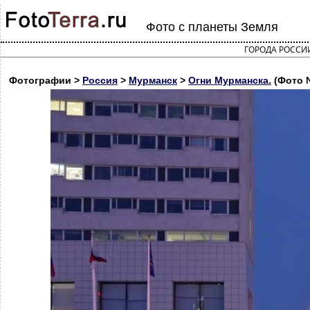
Фото с планеты Земля
ГОРОДА РОССИ
Фотографии >
Россия
>
Мурманск
>
Огни Мурманска.
(Фото 