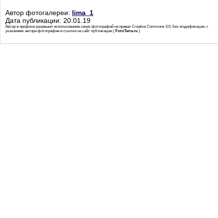
Автор фотогалереи:
lima_1
Дата публикации: 20.01.19
Автор в профиле разрешил использование своих фотографий на правах Creative Commons 3.0, без модификации, с
указанием автора фотографии и ссылки на сайт публикации (
FotoTerra.ru
)