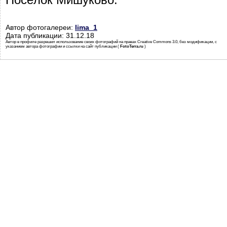
Автор фотогалереи:
lima_1
Дата публикации: 31.12.18
Автор в профиле разрешил использование своих фотографий на правах Creative Commons 3.0, без модификации, с
указанием автора фотографии и ссылки на сайт публикации (
FotoTerra.ru
)