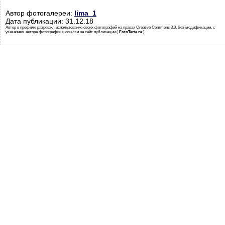
Автор фотогалереи:
lima_1
Дата публикации: 31.12.18
Автор в профиле разрешил использование своих фотографий на правах Creative Commons 3.0, без модификации, с
указанием автора фотографии и ссылки на сайт публикации (
FotoTerra.ru
)