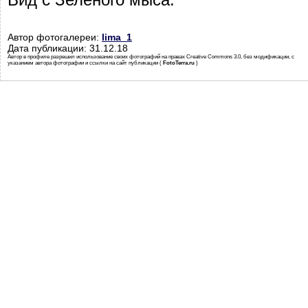
Автор фотогалереи:
lima_1
Дата публикации: 31.12.18
Автор в профиле разрешил использование своих фотографий на правах Creative Commons 3.0, без модификации, с
указанием автора фотографии и ссылки на сайт публикации (
FotoTerra.ru
)