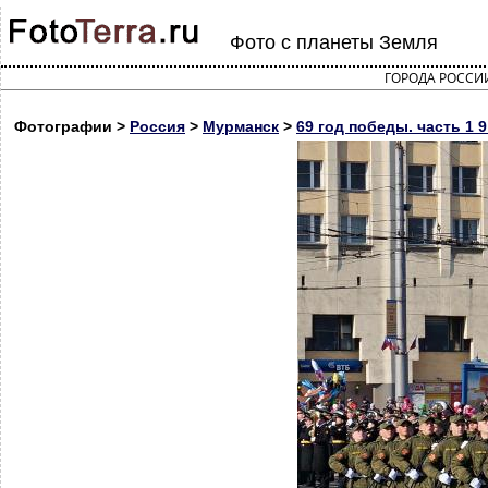
Фото с планеты Земля
ГОРОДА РОССИ
Фотографии >
Россия
>
Мурманск
>
69 год победы. часть 1 9