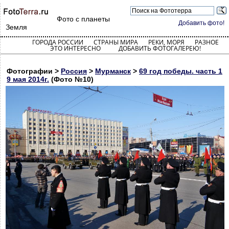
Фото с планеты
Добавить фото!
Земля
ГОРОДА РОССИИ
СТРАНЫ МИРА
РЕКИ, МОРЯ
РАЗНОЕ
ЭТО ИНТЕРЕСНО
ДОБАВИТЬ ФОТОГАЛЕРЕЮ!
Фотографии >
Россия
>
Мурманск
>
69 год победы. часть 1
9 мая 2014г.
(Фото №10)