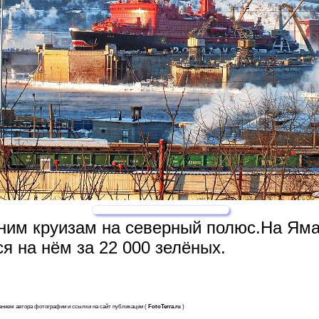
етним круизам на северный полюс.На Ям
я на нём за 22 000 зелёных.
анием автора фотографии и ссылки на сайт публикации (
FotoTerra.ru
)