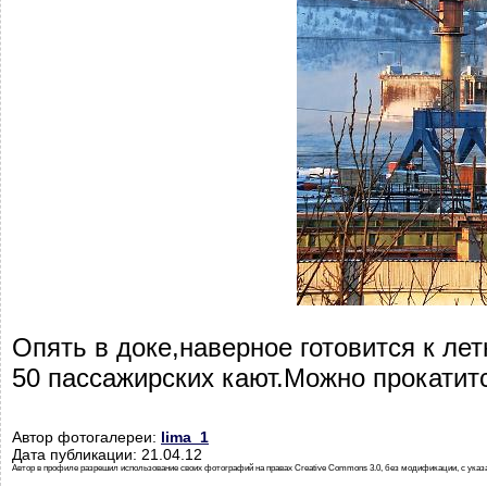
Опять в доке,наверное готовится к л
50 пассажирских кают.Можно прокатитс
Автор фотогалереи:
lima_1
Дата публикации: 21.04.12
Автор в профиле разрешил использование своих фотографий на правах Creative Commons 3.0, без модификации, с указ