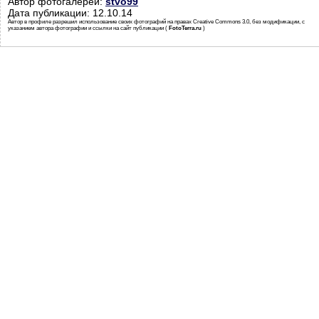
Автор фотогалереи:
stvo99
Дата публикации: 12.10.14
Автор в профиле разрешил использование своих фотографий на правах Creative Commons 3.0, без модификации, с
указанием автора фотографии и ссылки на сайт публикации (
FotoTerra.ru
)