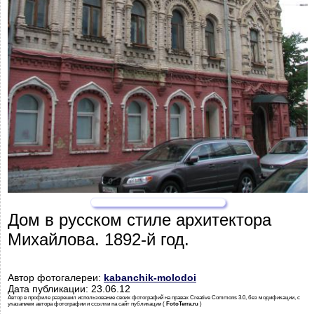
Дом в русском стиле архитектора
Михайлова. 1892-й год.
Автор фотогалереи:
kabanchik-molodoi
Дата публикации: 23.06.12
Автор в профиле разрешил использование своих фотографий на правах Creative Commons 3.0, без модификации, с
указанием автора фотографии и ссылки на сайт публикации (
FotoTerra.ru
)