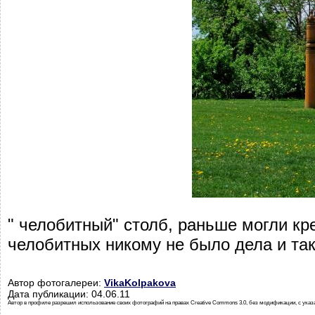
" челобитный" столб, раньше могли кр
челобитных никому не было дела и так
Автор фотогалереи:
VikaKolpakova
Дата публикации: 04.06.11
Автор в профиле разрешил использование своих фотографий на правах Creative Commons 3.0, без модификации, с указ