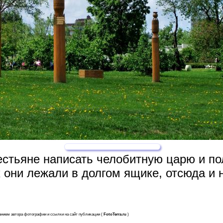
естьяне написать челобитную царю и по
 они лежали в долгом ящике, отсюда и н
анием автора фотографии и ссылки на сайт публикации (
FotoTerra.ru
)