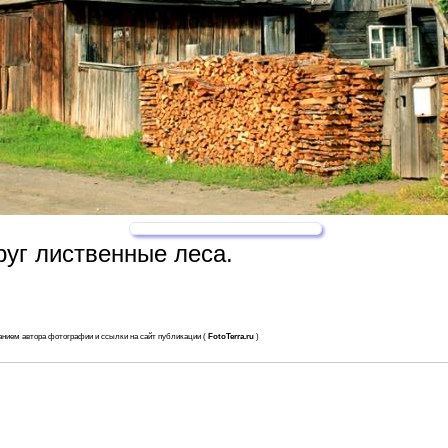
руг лиственные леса.
анием автора фотографии и ссылки на сайт публикации (
FotoTerra.ru
)