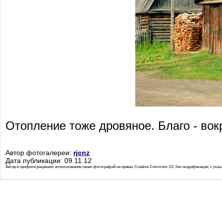
Отопление тоже дровяное. Благо - вок
Автор фотогалереи:
rjcnz
Дата публикации: 09.11.12
Автор в профиле разрешил использование своих фотографий на правах Creative Commons 3.0, без модификации, с указ