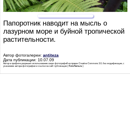
Папоротник наводит на мысль о
лазурном море и буйной тропической
растительности.
Автор фотогалереи:
antiteza
Дата публикации: 10.07.09
Автор в профиле разрешил использование своих фотографий на правах Creative Commons 3.0, без модификации, с
указанием автора фотографии и ссылки на сайт публикации (
FotoTerra.ru
)