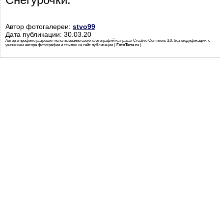
Автор фотогалереи:
stvo99
Дата публикации: 30.03.20
Автор в профиле разрешил использование своих фотографий на правах Creative Commons 3.0, без модификации, с
указанием автора фотографии и ссылки на сайт публикации (
FotoTerra.ru
)