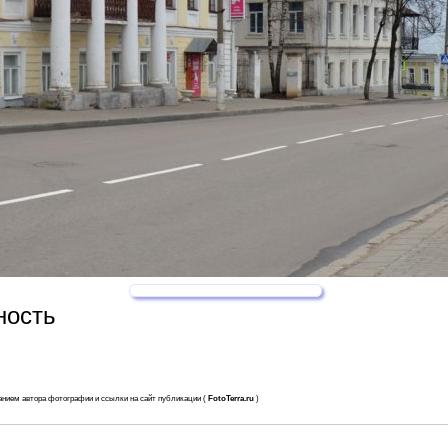
ность
анием автора фотографии и ссылки на сайт публикации (
FotoTerra.ru
)