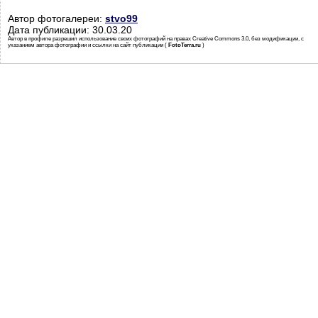
Автор фотогалереи:
stvo99
Дата публикации: 30.03.20
Автор в профиле разрешил использование своих фотографий на правах Creative Commons 3.0, без модификации, с
указанием автора фотографии и ссылки на сайт публикации (
FotoTerra.ru
)