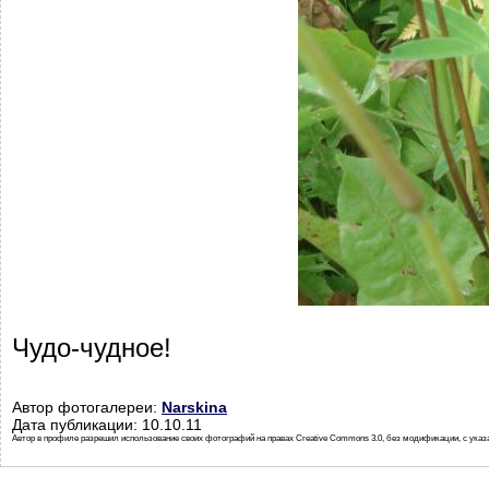
Чудо-чудное!
Автор фотогалереи:
Narskina
Дата публикации: 10.10.11
Автор в профиле разрешил использование своих фотографий на правах Creative Commons 3.0, без модификации, с указ