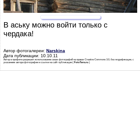
В аську можно войти только с
чердака!
Автор фотогалереи:
Narskina
Дата публикации: 10.10.11
Автор в профиле разрешил использование своих фотографий на правах Creative Commons 3.0, без модификации, с
указанием автора фотографии и ссылки на сайт публикации (
FotoTerra.ru
)