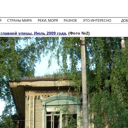
И
СТРАНЫ МИРА
РЕКИ, МОРЯ
РАЗНОЕ
ЭТО ИНТЕРЕСНО
ДОБ
 главной улицы. Июль 2009 года.
(Фото №2)