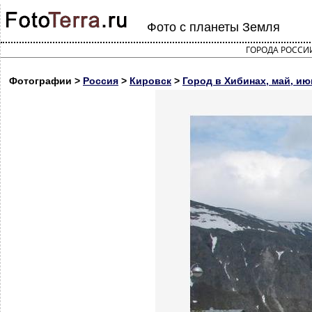
Фото с планеты Земля
ГОРОДА РОССИ
Фотографии >
Россия
>
Кировск
>
Город в Хибинах, май, ию