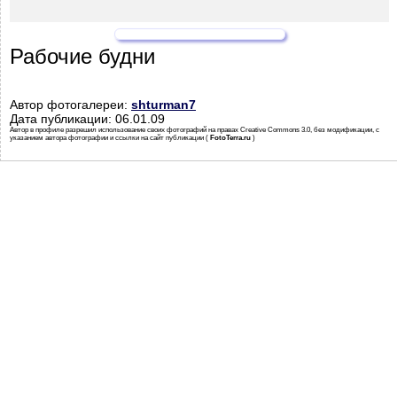
Рабочие будни
Автор фотогалереи:
shturman7
Дата публикации: 06.01.09
Автор в профиле разрешил использование своих фотографий на правах Creative Commons 3.0, без модификации, с
указанием автора фотографии и ссылки на сайт публикации (
FotoTerra.ru
)