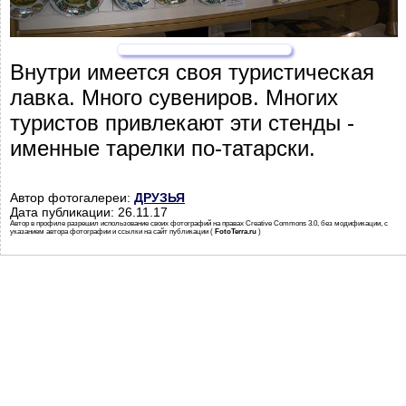
Внутри имеется своя туристическая
лавка. Много сувениров. Многих
туристов привлекают эти стенды -
именные тарелки по-татарски.
Автор фотогалереи:
ДРУЗЬЯ
Дата публикации: 26.11.17
Автор в профиле разрешил использование своих фотографий на правах Creative Commons 3.0, без модификации, с
указанием автора фотографии и ссылки на сайт публикации (
FotoTerra.ru
)