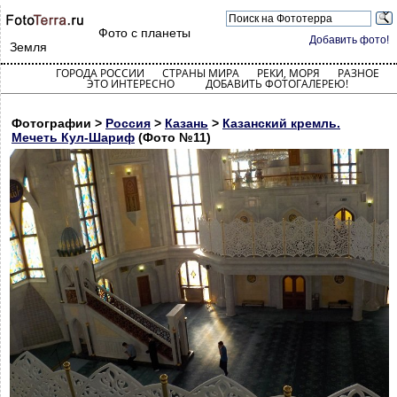
Фото с планеты
Добавить фото!
Земля
ГОРОДА РОССИИ
СТРАНЫ МИРА
РЕКИ, МОРЯ
РАЗНОЕ
ЭТО ИНТЕРЕСНО
ДОБАВИТЬ ФОТОГАЛЕРЕЮ!
Фотографии >
Россия
>
Казань
>
Казанский кремль.
Мечеть Кул-Шариф
(Фото №11)