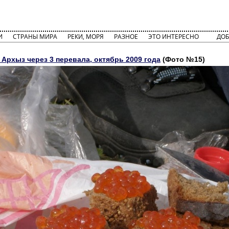
И
СТРАНЫ МИРА
РЕКИ, МОРЯ
РАЗНОЕ
ЭТО ИНТЕРЕСНО
ДОБ
 Архыз через 3 перевала, октябрь 2009 года
(Фото №15)