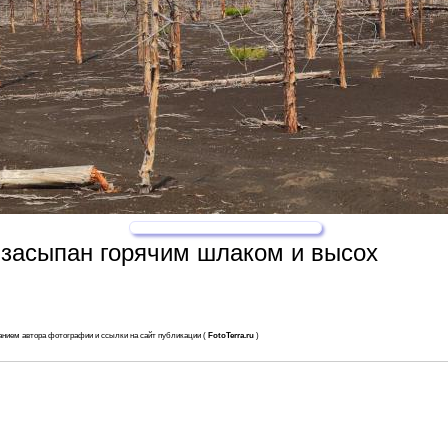
 засыпан горячим шлаком и высох
анием автора фотографии и ссылки на сайт публикации (
FotoTerra.ru
)