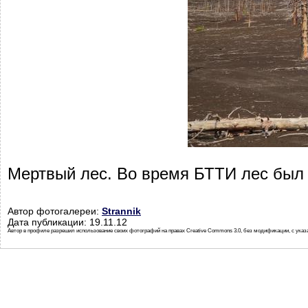
Мертвый лес. Во время БТТИ лес был
Автор фотогалереи:
Strannik
Дата публикации: 19.11.12
Автор в профиле разрешил использование своих фотографий на правах Creative Commons 3.0, без модификации, с указ