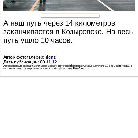
А наш путь через 14 километров
заканчивается в Козыревске. На весь
путь ушло 10 часов.
Автор фотогалереи:
rjcnz
Дата публикации: 09.11.12
Автор в профиле разрешил использование своих фотографий на правах Creative Commons 3.0, без модификации, с
указанием автора фотографии и ссылки на сайт публикации (
FotoTerra.ru
)