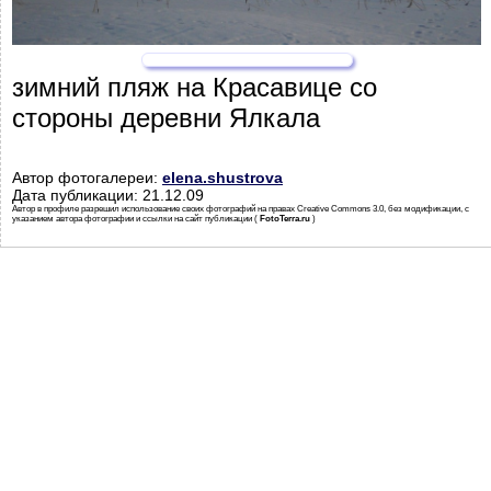
зимний пляж на Красавице со
стороны деревни Ялкала
Автор фотогалереи:
elena.shustrova
Дата публикации: 21.12.09
Автор в профиле разрешил использование своих фотографий на правах Creative Commons 3.0, без модификации, с
указанием автора фотографии и ссылки на сайт публикации (
FotoTerra.ru
)