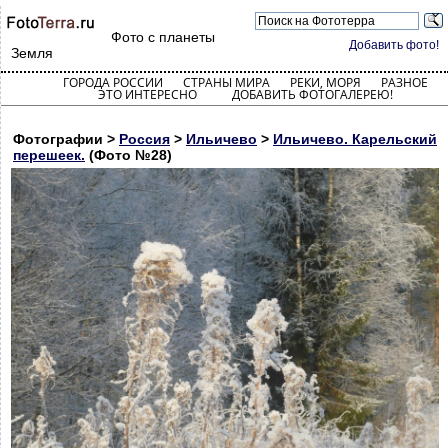
Фото с планеты
Добавить фото!
Земля
ГОРОДА РОССИИ
СТРАНЫ МИРА
РЕКИ, МОРЯ
РАЗНОЕ
ЭТО ИНТЕРЕСНО
ДОБАВИТЬ ФОТОГАЛЕРЕЮ!
Фотографии >
Россия
>
Ильичево
>
Ильичево. Карельский
перешеек.
(Фото №28)