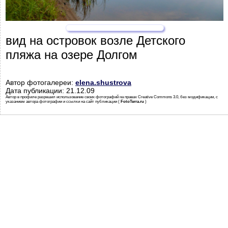
вид на островок возле Детского
пляжа на озере Долгом
Автор фотогалереи:
elena.shustrova
Дата публикации: 21.12.09
Автор в профиле разрешил использование своих фотографий на правах Creative Commons 3.0, без модификации, с
указанием автора фотографии и ссылки на сайт публикации (
FotoTerra.ru
)