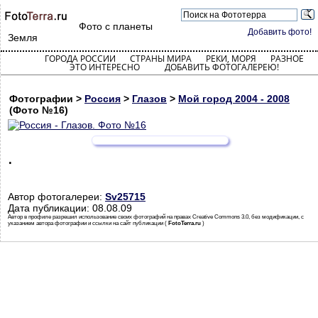
Фото с планеты
Добавить фото!
Земля
ГОРОДА РОССИИ
СТРАНЫ МИРА
РЕКИ, МОРЯ
РАЗНОЕ
ЭТО ИНТЕРЕСНО
ДОБАВИТЬ ФОТОГАЛЕРЕЮ!
Фотографии >
Россия
>
Глазов
>
Мой город 2004 - 2008
(Фото №16)
.
Автор фотогалереи:
Sv25715
Дата публикации: 08.08.09
Автор в профиле разрешил использование своих фотографий на правах Creative Commons 3.0, без модификации, с
указанием автора фотографии и ссылки на сайт публикации (
FotoTerra.ru
)