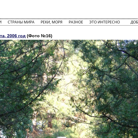
И
СТРАНЫ МИРА
РЕКИ, МОРЯ
РАЗНОЕ
ЭТО ИНТЕРЕСНО
ДОБ
та, 2006 год
(Фото №16)