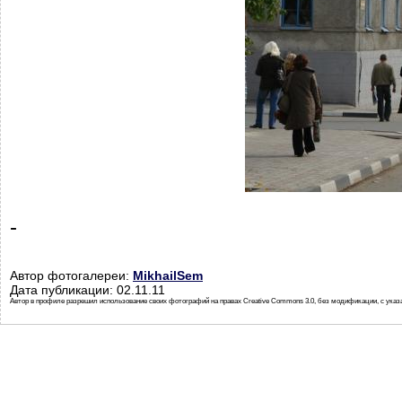
-
Автор фотогалереи:
MikhailSem
Дата публикации: 02.11.11
Автор в профиле разрешил использование своих фотографий на правах Creative Commons 3.0, без модификации, с указ