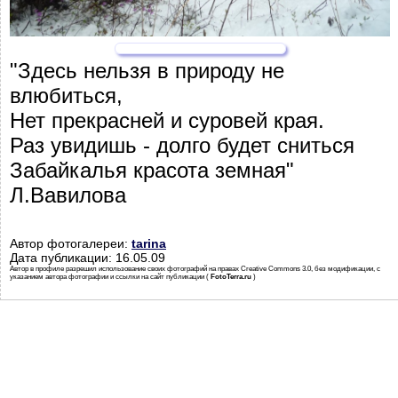
"Здесь нельзя в природу не
влюбиться,
Нет прекрасней и суровей края.
Раз увидишь - долго будет сниться
Забайкалья красота земная"
Л.Вавилова
Автор фотогалереи:
tarina
Дата публикации: 16.05.09
Автор в профиле разрешил использование своих фотографий на правах Creative Commons 3.0, без модификации, с
указанием автора фотографии и ссылки на сайт публикации (
FotoTerra.ru
)