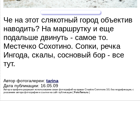
Че на этот слякотный город объектив
наводить? На маршрутку и еще
подальше двинуть - самое то.
Местечко Сохотино. Сопки, речка
Ингода, скалы, сосновый бор - все
тут.
Автор фотогалереи:
tarina
Дата публикации: 16.05.09
Автор в профиле разрешил использование своих фотографий на правах Creative Commons 3.0, без модификации, с
указанием автора фотографии и ссылки на сайт публикации (
FotoTerra.ru
)