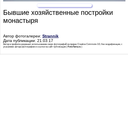
Бывшие хозяйственные постройки
монастыря
Автор фотогалереи:
Strannik
Дата публикации: 21.03.17
Автор в профиле разрешил использование своих фотографий на правах Creative Commons 3.0, без модификации, с
указанием автора фотографии и ссылки на сайт публикации (
FotoTerra.ru
)