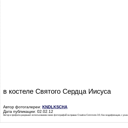
в костеле Святого Сердца Иисуса
Автор фотогалереи:
KNDLKSCHA
Дата публикации: 02.02.12
Автор в профиле разрешил использование своих фотографий на правах Creative Commons 3.0, без модификации, с указ