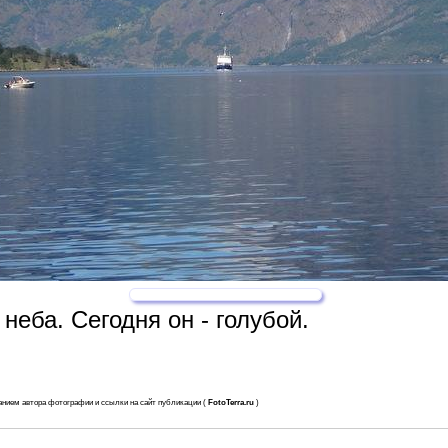
неба. Сегодня он - голубой.
анием автора фотографии и ссылки на сайт публикации (
FotoTerra.ru
)