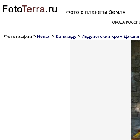
Фото с планеты Земля
ГОРОДА РОССИ
Фотографии >
Непал
>
Катманду
>
Индуистский храм Дакшин