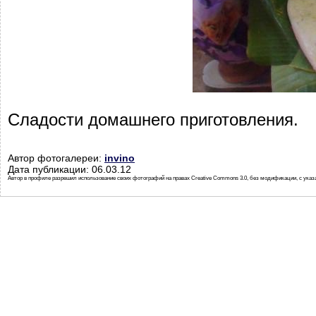
Сладости домашнего приготовления.
Автор фотогалереи:
invino
Дата публикации: 06.03.12
Автор в профиле разрешил использование своих фотографий на правах Creative Commons 3.0, без модификации, с указ