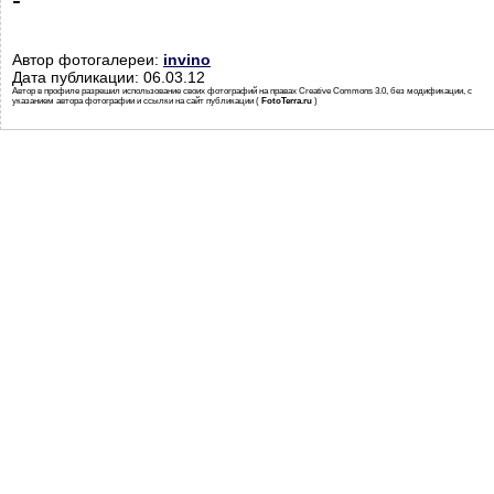
Автор фотогалереи:
invino
Дата публикации: 06.03.12
Автор в профиле разрешил использование своих фотографий на правах Creative Commons 3.0, без модификации, с
указанием автора фотографии и ссылки на сайт публикации (
FotoTerra.ru
)