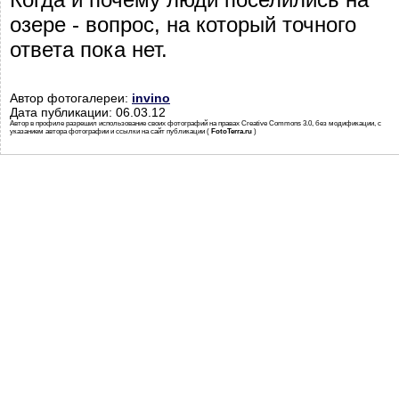
озере - вопрос, на который точного
ответа пока нет.
Автор фотогалереи:
invino
Дата публикации: 06.03.12
Автор в профиле разрешил использование своих фотографий на правах Creative Commons 3.0, без модификации, с
указанием автора фотографии и ссылки на сайт публикации (
FotoTerra.ru
)