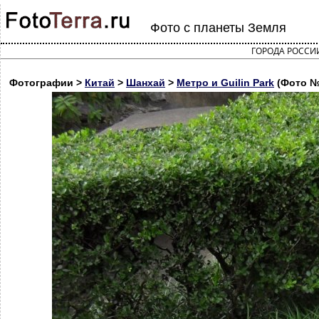
Фото с планеты Земля
ГОРОДА РОССИ
Фотографии >
Китай
>
Шанхай
>
Метро и Guilin Park
(Фото №