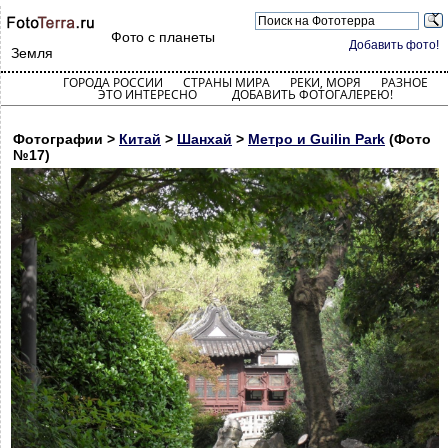
Фото с планеты
Добавить фото!
Земля
ГОРОДА РОССИИ
СТРАНЫ МИРА
РЕКИ, МОРЯ
РАЗНОЕ
ЭТО ИНТЕРЕСНО
ДОБАВИТЬ ФОТОГАЛЕРЕЮ!
Фотографии >
Китай
>
Шанхай
>
Метро и Guilin Park
(Фото
№17)